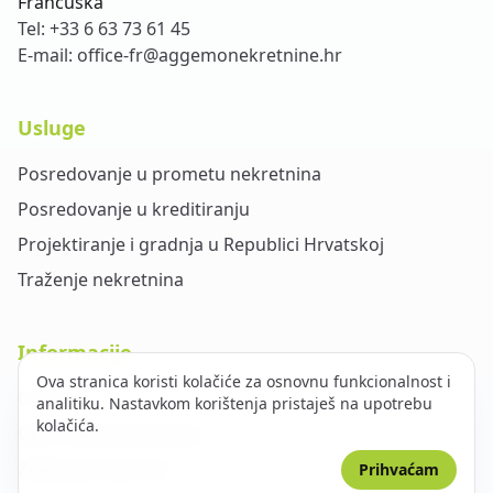
Francuska
Tel:
+33 6 63 73 61 45
E-mail:
office-fr@aggemonekretnine.hr
Usluge
Posredovanje u prometu nekretnina
Posredovanje u kreditiranju
Projektiranje i gradnja u Republici Hrvatskoj
Traženje nekretnina
Informacije
Ova stranica koristi kolačiće za osnovnu funkcionalnost i
O nama
analitiku. Nastavkom korištenja pristaješ na upotrebu
kolačića.
Opći uvjeti poslovanja
Zaštita privatnosti
Prihvaćam