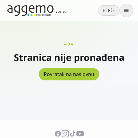
🇭🇷
Men
404
Stranica nije pronađena
Povratak na naslovnu