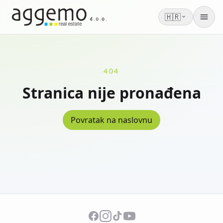
🇭🇷
Men
404
Stranica nije pronađena
Povratak na naslovnu