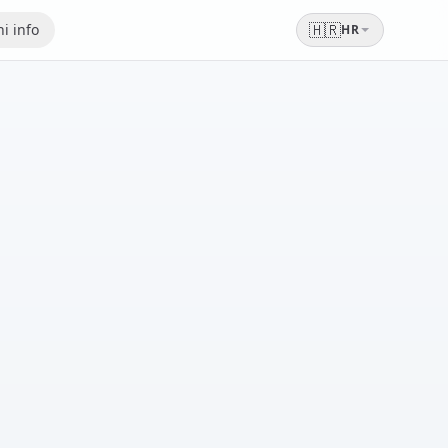
🇭🇷
i info
HR