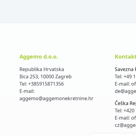
Aggemo d.o.o.
Kontakt
Republika Hrvatska
Savezna 
Ilica 253, 10000 Zagreb
Tel:
+49 1
Tel:
+385915871356
E-mail:
of
E-mail:
de@agge
aggemo@aggemonekretnine.hr
Češka Re
Tel:
+420 
E-mail:
of
cz@agge