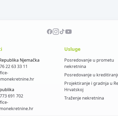
i
Usluge
Republika Njemačka
Posredovanje u prometu
76 22 63 33 11
nekretnina
fice-
Posredovanje u kreditiranj
monekretnine.hr
Projektiranje i gradnja u R
publika
Hrvatskoj
773 691 702
Traženje nekretnina
fice-
monekretnine.hr