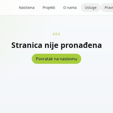
Naslovna
Projekti
O nama
Usluge
Pravn
404
Stranica nije pronađena
Povratak na naslovnu