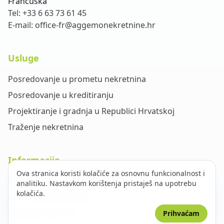
Francuska
Tel:
+33 6 63 73 61 45
E-mail:
office-fr@aggemonekretnine.hr
Usluge
Posredovanje u prometu nekretnina
Posredovanje u kreditiranju
Projektiranje i gradnja u Republici Hrvatskoj
Traženje nekretnina
Informacije
Ova stranica koristi kolačiće za osnovnu funkcionalnost i
O nama
analitiku. Nastavkom korištenja pristaješ na upotrebu
kolačića.
Opći uvjeti poslovanja
Zaštita privatnosti
Prihvaćam