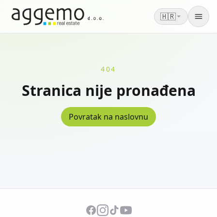
🇭🇷
Men
404
Stranica nije pronađena
Povratak na naslovnu