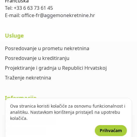
Francuska
Tel:
+33 6 63 73 61 45
E-mail:
office-fr@aggemonekretnine.hr
Usluge
Posredovanje u prometu nekretnina
Posredovanje u kreditiranju
Projektiranje i gradnja u Republici Hrvatskoj
Traženje nekretnina
Informacije
Ova stranica koristi kolačiće za osnovnu funkcionalnost i
O nama
analitiku. Nastavkom korištenja pristaješ na upotrebu
kolačića.
Opći uvjeti poslovanja
Zaštita privatnosti
Prihvaćam