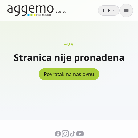
🇭🇷
Men
404
Stranica nije pronađena
Povratak na naslovnu