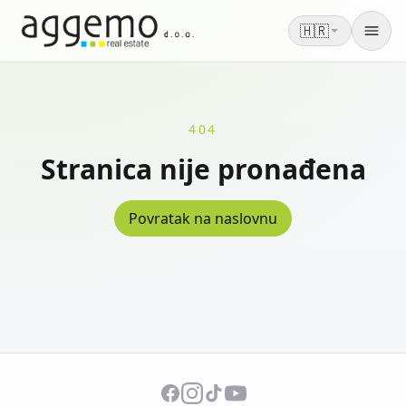
🇭🇷
Men
404
Stranica nije pronađena
Povratak na naslovnu