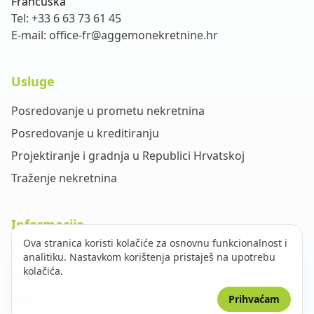
Francuska
Tel:
+33 6 63 73 61 45
E-mail:
office-fr@aggemonekretnine.hr
Usluge
Posredovanje u prometu nekretnina
Posredovanje u kreditiranju
Projektiranje i gradnja u Republici Hrvatskoj
Traženje nekretnina
Informacije
Ova stranica koristi kolačiće za osnovnu funkcionalnost i
O nama
analitiku. Nastavkom korištenja pristaješ na upotrebu
kolačića.
Opći uvjeti poslovanja
Zaštita privatnosti
Prihvaćam