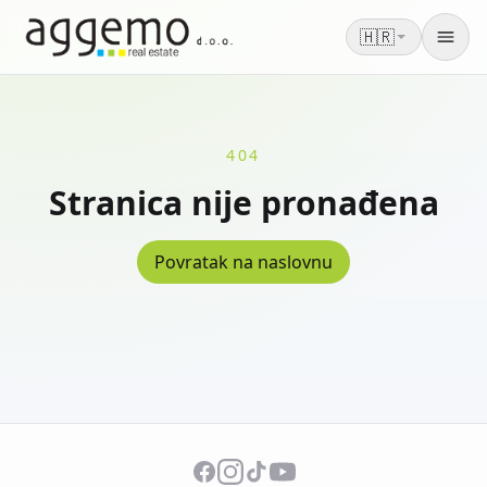
🇭🇷
Men
404
Stranica nije pronađena
Povratak na naslovnu