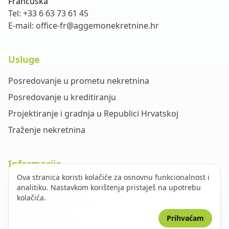
Francuska
Tel:
+33 6 63 73 61 45
E-mail:
office-fr@aggemonekretnine.hr
Usluge
Posredovanje u prometu nekretnina
Posredovanje u kreditiranju
Projektiranje i gradnja u Republici Hrvatskoj
Traženje nekretnina
Informacije
Ova stranica koristi kolačiće za osnovnu funkcionalnost i
O nama
analitiku. Nastavkom korištenja pristaješ na upotrebu
kolačića.
Opći uvjeti poslovanja
Zaštita privatnosti
Prihvaćam