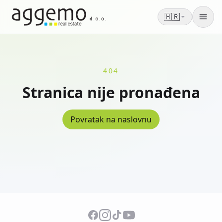
🇭🇷
Men
404
Stranica nije pronađena
Povratak na naslovnu