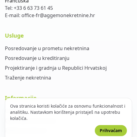
Francuska
Tel:
+33 6 63 73 61 45
E-mail:
office-fr@aggemonekretnine.hr
Usluge
Posredovanje u prometu nekretnina
Posredovanje u kreditiranju
Projektiranje i gradnja u Republici Hrvatskoj
Traženje nekretnina
Informacije
Ova stranica koristi kolačiće za osnovnu funkcionalnost i
O nama
analitiku. Nastavkom korištenja pristaješ na upotrebu
kolačića.
Opći uvjeti poslovanja
Zaštita privatnosti
Prihvaćam