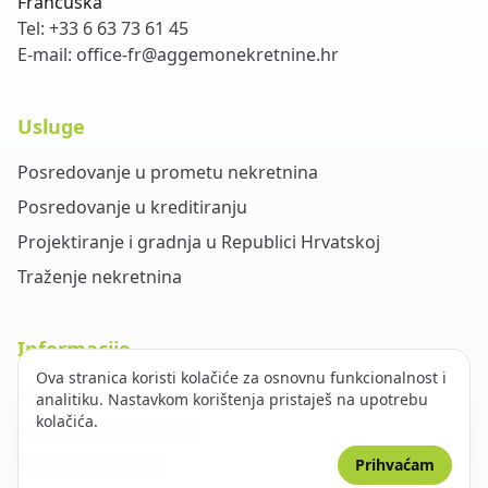
Francuska
Tel:
+33 6 63 73 61 45
E-mail:
office-fr@aggemonekretnine.hr
Usluge
Posredovanje u prometu nekretnina
Posredovanje u kreditiranju
Projektiranje i gradnja u Republici Hrvatskoj
Traženje nekretnina
Informacije
Ova stranica koristi kolačiće za osnovnu funkcionalnost i
O nama
analitiku. Nastavkom korištenja pristaješ na upotrebu
kolačića.
Opći uvjeti poslovanja
Zaštita privatnosti
Prihvaćam