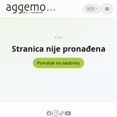
🇭🇷
Men
404
Stranica nije pronađena
Povratak na naslovnu