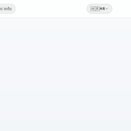
🇭🇷
i info
HR