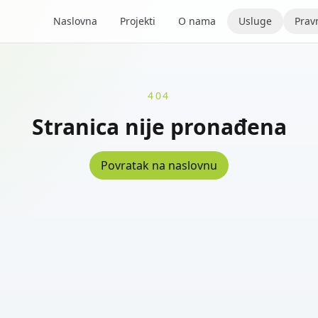
Naslovna
Projekti
O nama
Usluge
Pravn
404
Stranica nije pronađena
Povratak na naslovnu