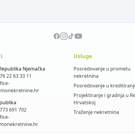
i
Usluge
Republika Njemačka
Posredovanje u prometu
76 22 63 33 11
nekretnina
fice-
Posredovanje u kreditiranj
monekretnine.hr
Projektiranje i gradnja u R
publika
Hrvatskoj
773 691 702
Traženje nekretnina
fice-
monekretnine.hr