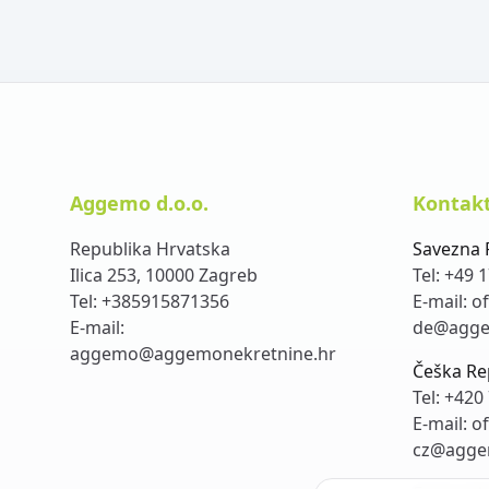
Aggemo d.o.o.
Kontakt
Republika Hrvatska
Savezna 
Ilica 253, 10000 Zagreb
Tel:
+49 1
Tel:
+385915871356
E-mail:
of
E-mail:
de@agge
aggemo@aggemonekretnine.hr
Češka Re
Tel:
+420 
E-mail:
of
cz@agge