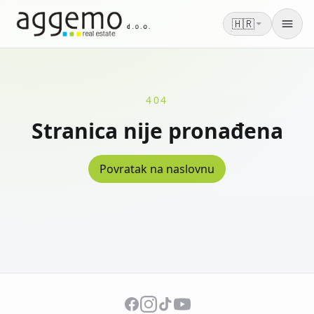
🇭🇷
Men
404
Stranica nije pronađena
Povratak na naslovnu