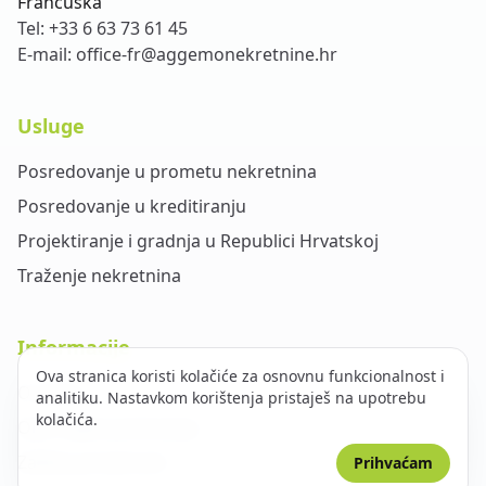
Francuska
Tel:
+33 6 63 73 61 45
E-mail:
office-fr@aggemonekretnine.hr
Usluge
Posredovanje u prometu nekretnina
Posredovanje u kreditiranju
Projektiranje i gradnja u Republici Hrvatskoj
Traženje nekretnina
Informacije
Ova stranica koristi kolačiće za osnovnu funkcionalnost i
O nama
analitiku. Nastavkom korištenja pristaješ na upotrebu
kolačića.
Opći uvjeti poslovanja
Zaštita privatnosti
Prihvaćam