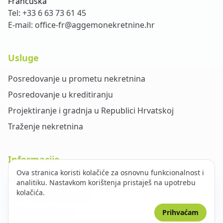
Francuska
Tel:
+33 6 63 73 61 45
E-mail:
office-fr@aggemonekretnine.hr
Usluge
Posredovanje u prometu nekretnina
Posredovanje u kreditiranju
Projektiranje i gradnja u Republici Hrvatskoj
Traženje nekretnina
Informacije
Ova stranica koristi kolačiće za osnovnu funkcionalnost i
O nama
analitiku. Nastavkom korištenja pristaješ na upotrebu
kolačića.
Opći uvjeti poslovanja
Zaštita privatnosti
Prihvaćam