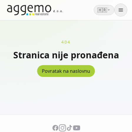
🇭🇷
Men
404
Stranica nije pronađena
Povratak na naslovnu