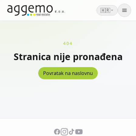
🇭🇷
Men
404
Stranica nije pronađena
Povratak na naslovnu