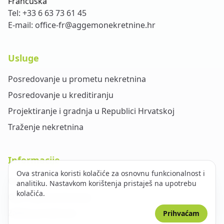
Francuska
Tel:
+33 6 63 73 61 45
E-mail:
office-fr@aggemonekretnine.hr
Usluge
Posredovanje u prometu nekretnina
Posredovanje u kreditiranju
Projektiranje i gradnja u Republici Hrvatskoj
Traženje nekretnina
Informacije
Ova stranica koristi kolačiće za osnovnu funkcionalnost i
O nama
analitiku. Nastavkom korištenja pristaješ na upotrebu
kolačića.
Opći uvjeti poslovanja
Zaštita privatnosti
Prihvaćam