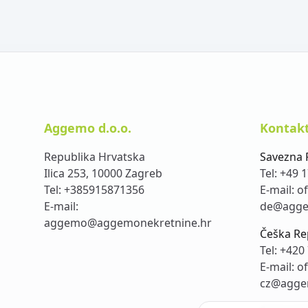
Aggemo d.o.o.
Kontakt
Republika Hrvatska
Savezna 
Ilica 253, 10000 Zagreb
Tel:
+49 1
Tel:
+385915871356
E-mail:
of
E-mail:
de@agge
aggemo@aggemonekretnine.hr
Češka Re
Tel:
+420 
E-mail:
of
cz@agge