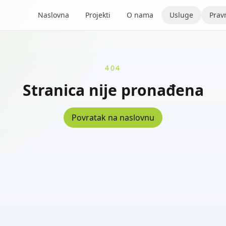
Naslovna
Projekti
O nama
Usluge
Pravn
404
Stranica nije pronađena
Povratak na naslovnu