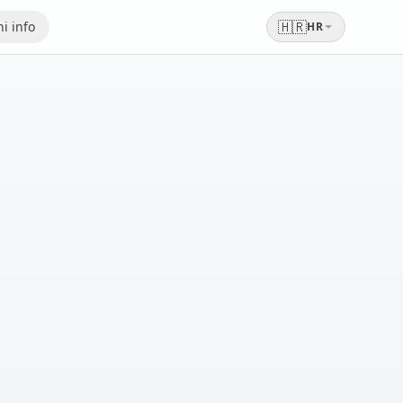
🇭🇷
i info
HR