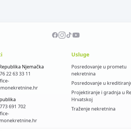
i
Usluge
Republika Njemačka
Posredovanje u prometu
76 22 63 33 11
nekretnina
fice-
Posredovanje u kreditiranj
monekretnine.hr
Projektiranje i gradnja u R
publika
Hrvatskoj
773 691 702
Traženje nekretnina
fice-
monekretnine.hr