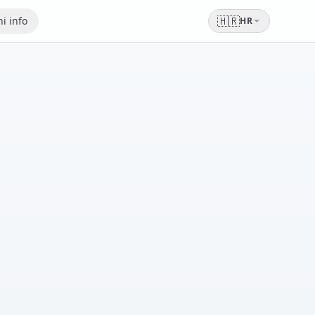
🇭🇷
i info
HR