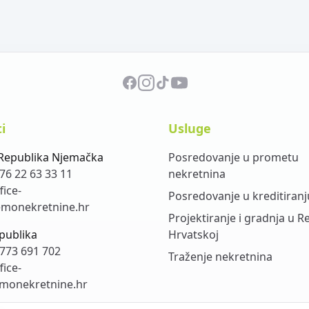
i
Usluge
Republika Njemačka
Posredovanje u prometu
76 22 63 33 11
nekretnina
fice-
Posredovanje u kreditiranj
monekretnine.hr
Projektiranje i gradnja u R
publika
Hrvatskoj
773 691 702
Traženje nekretnina
fice-
monekretnine.hr