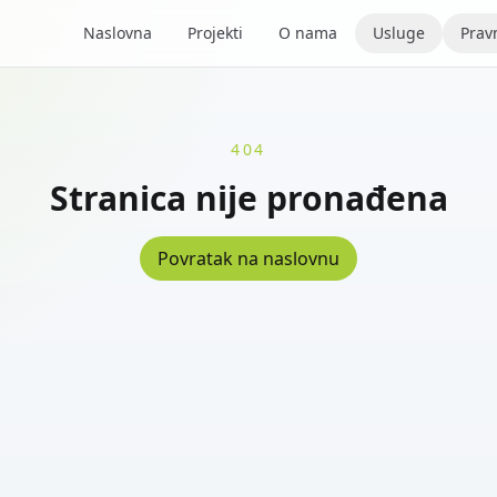
Naslovna
Projekti
O nama
Usluge
Pravn
404
Stranica nije pronađena
Povratak na naslovnu