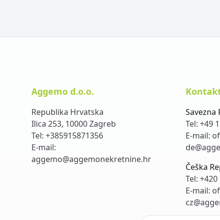
Aggemo d.o.o.
Kontakt
Republika Hrvatska
Savezna 
Ilica 253, 10000 Zagreb
Tel:
+49 1
Tel:
+385915871356
E-mail:
of
E-mail:
de@agge
aggemo@aggemonekretnine.hr
Češka Re
Tel:
+420 
E-mail:
of
cz@agge