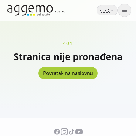
🇭🇷
Men
404
Stranica nije pronađena
Povratak na naslovnu