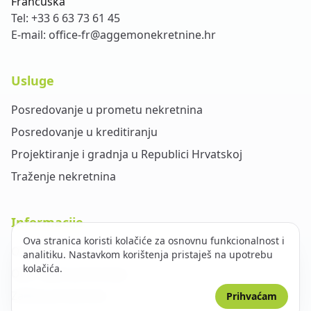
Francuska
Tel:
+33 6 63 73 61 45
E-mail:
office-fr@aggemonekretnine.hr
Usluge
Posredovanje u prometu nekretnina
Posredovanje u kreditiranju
Projektiranje i gradnja u Republici Hrvatskoj
Traženje nekretnina
Informacije
Ova stranica koristi kolačiće za osnovnu funkcionalnost i
O nama
analitiku. Nastavkom korištenja pristaješ na upotrebu
kolačića.
Opći uvjeti poslovanja
Zaštita privatnosti
Prihvaćam