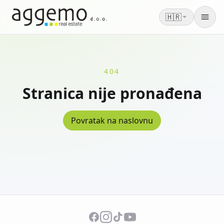
🇭🇷
Men
404
Stranica nije pronađena
Povratak na naslovnu