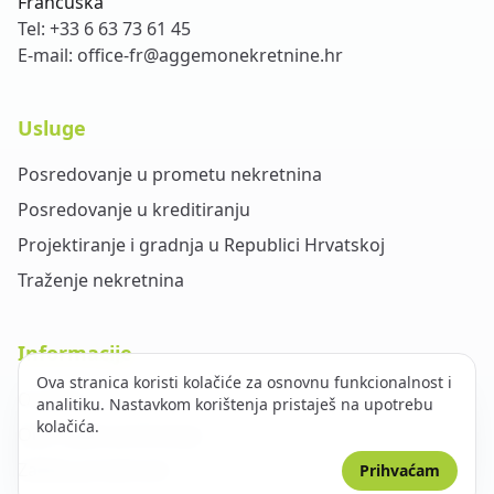
Francuska
Tel:
+33 6 63 73 61 45
E-mail:
office-fr@aggemonekretnine.hr
Usluge
Posredovanje u prometu nekretnina
Posredovanje u kreditiranju
Projektiranje i gradnja u Republici Hrvatskoj
Traženje nekretnina
Informacije
Ova stranica koristi kolačiće za osnovnu funkcionalnost i
O nama
analitiku. Nastavkom korištenja pristaješ na upotrebu
kolačića.
Opći uvjeti poslovanja
Zaštita privatnosti
Prihvaćam