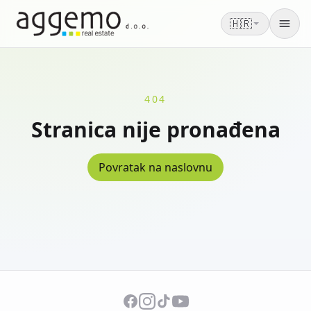
🇭🇷
Men
404
Stranica nije pronađena
Povratak na naslovnu