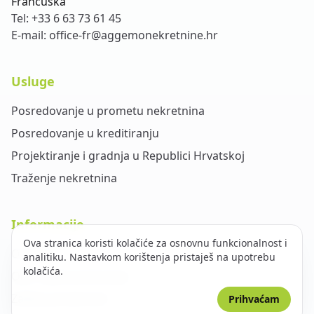
Francuska
Tel:
+33 6 63 73 61 45
E-mail:
office-fr@aggemonekretnine.hr
Usluge
Posredovanje u prometu nekretnina
Posredovanje u kreditiranju
Projektiranje i gradnja u Republici Hrvatskoj
Traženje nekretnina
Informacije
Ova stranica koristi kolačiće za osnovnu funkcionalnost i
O nama
analitiku. Nastavkom korištenja pristaješ na upotrebu
kolačića.
Opći uvjeti poslovanja
Zaštita privatnosti
Prihvaćam