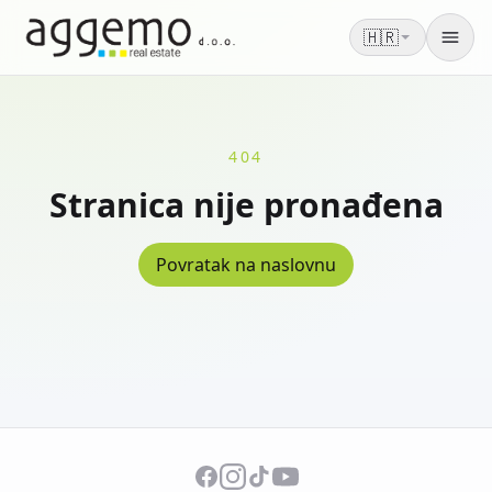
🇭🇷
Men
404
Stranica nije pronađena
Povratak na naslovnu