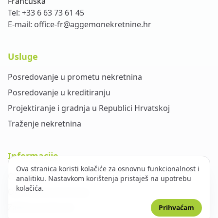
Francuska
Tel:
+33 6 63 73 61 45
E-mail:
office-fr@aggemonekretnine.hr
Usluge
Posredovanje u prometu nekretnina
Posredovanje u kreditiranju
Projektiranje i gradnja u Republici Hrvatskoj
Traženje nekretnina
Informacije
Ova stranica koristi kolačiće za osnovnu funkcionalnost i
O nama
analitiku. Nastavkom korištenja pristaješ na upotrebu
kolačića.
Opći uvjeti poslovanja
Zaštita privatnosti
Prihvaćam