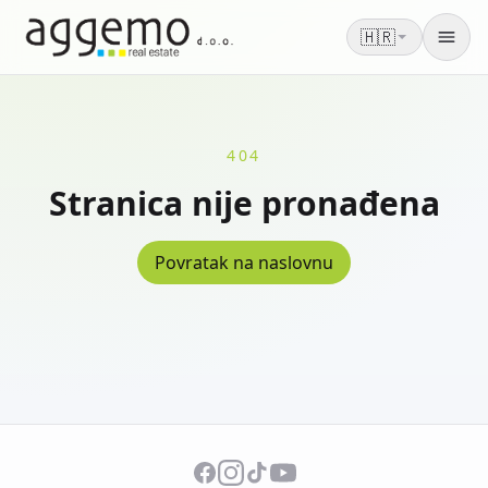
🇭🇷
Men
404
Stranica nije pronađena
Povratak na naslovnu