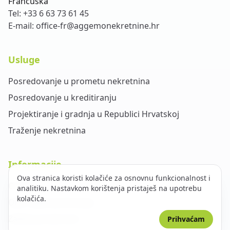
Francuska
Tel:
+33 6 63 73 61 45
E-mail:
office-fr@aggemonekretnine.hr
Usluge
Posredovanje u prometu nekretnina
Posredovanje u kreditiranju
Projektiranje i gradnja u Republici Hrvatskoj
Traženje nekretnina
Informacije
Ova stranica koristi kolačiće za osnovnu funkcionalnost i
O nama
analitiku. Nastavkom korištenja pristaješ na upotrebu
kolačića.
Opći uvjeti poslovanja
Zaštita privatnosti
Prihvaćam