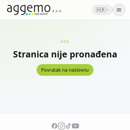
🇭🇷
Men
404
Stranica nije pronađena
Povratak na naslovnu