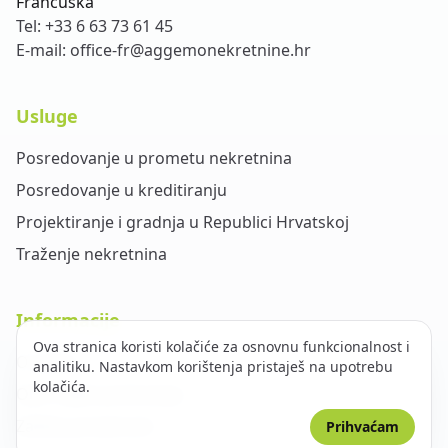
Francuska
Tel:
+33 6 63 73 61 45
E-mail:
office-fr@aggemonekretnine.hr
Usluge
Posredovanje u prometu nekretnina
Posredovanje u kreditiranju
Projektiranje i gradnja u Republici Hrvatskoj
Traženje nekretnina
Informacije
Ova stranica koristi kolačiće za osnovnu funkcionalnost i
O nama
analitiku. Nastavkom korištenja pristaješ na upotrebu
kolačića.
Opći uvjeti poslovanja
Zaštita privatnosti
Prihvaćam