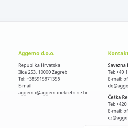
Aggemo d.o.o.
Kontakt
Republika Hrvatska
Savezna 
Ilica 253, 10000 Zagreb
Tel:
+49 1
Tel:
+385915871356
E-mail:
of
E-mail:
de@agge
aggemo@aggemonekretnine.hr
Češka Re
Tel:
+420 
E-mail:
of
cz@agge