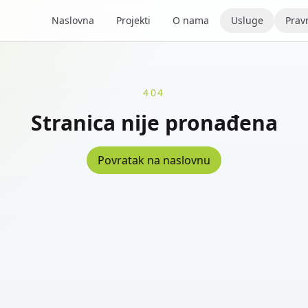
Naslovna
Projekti
O nama
Usluge
Pravn
404
Stranica nije pronađena
Povratak na naslovnu