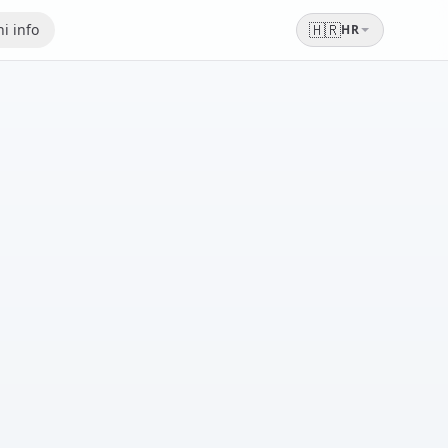
🇭🇷
i info
HR