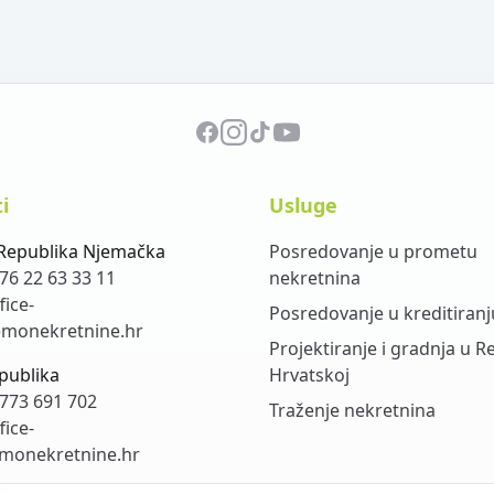
i
Usluge
Republika Njemačka
Posredovanje u prometu
76 22 63 33 11
nekretnina
fice-
Posredovanje u kreditiranj
monekretnine.hr
Projektiranje i gradnja u R
publika
Hrvatskoj
773 691 702
Traženje nekretnina
fice-
monekretnine.hr