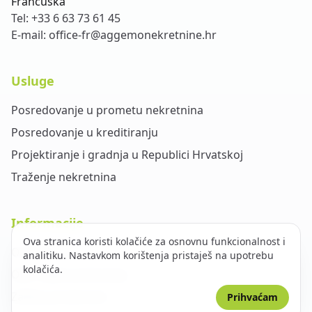
Francuska
Tel:
+33 6 63 73 61 45
E-mail:
office-fr@aggemonekretnine.hr
Usluge
Posredovanje u prometu nekretnina
Posredovanje u kreditiranju
Projektiranje i gradnja u Republici Hrvatskoj
Traženje nekretnina
Informacije
Ova stranica koristi kolačiće za osnovnu funkcionalnost i
O nama
analitiku. Nastavkom korištenja pristaješ na upotrebu
kolačića.
Opći uvjeti poslovanja
Zaštita privatnosti
Prihvaćam