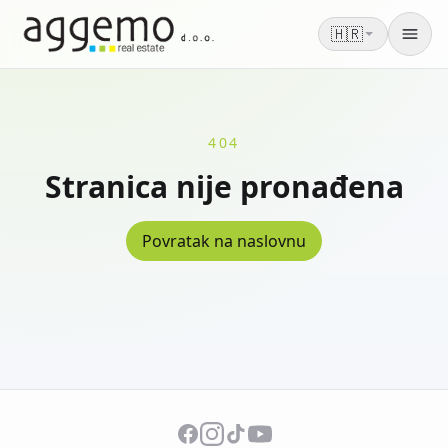
🇭🇷
Men
404
Stranica nije pronađena
Povratak na naslovnu