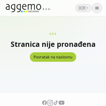
🇭🇷
Men
404
Stranica nije pronađena
Povratak na naslovnu