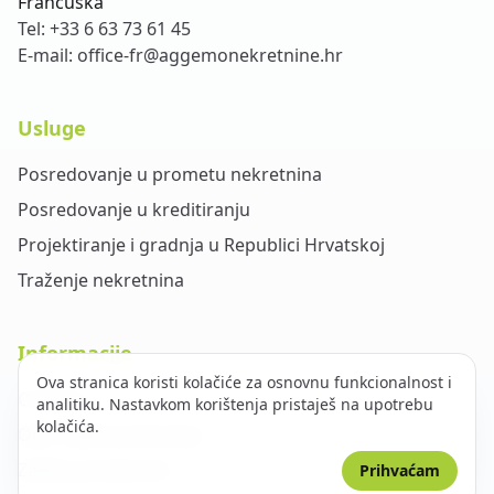
Francuska
Tel:
+33 6 63 73 61 45
E-mail:
office-fr@aggemonekretnine.hr
Usluge
Posredovanje u prometu nekretnina
Posredovanje u kreditiranju
Projektiranje i gradnja u Republici Hrvatskoj
Traženje nekretnina
Informacije
Ova stranica koristi kolačiće za osnovnu funkcionalnost i
O nama
analitiku. Nastavkom korištenja pristaješ na upotrebu
kolačića.
Opći uvjeti poslovanja
Zaštita privatnosti
Prihvaćam